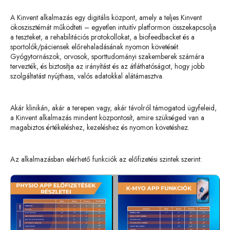
A Kinvent alkalmazás egy digitális központ, amely a teljes Kinvent
ökoszisztémát működteti – egyetlen intuitív platformon összekapcsolja
a teszteket, a rehabilitációs protokollokat, a biofeedbacket és a
sportolók/páciensek előrehaladásának nyomon követését.
Gyógytornászok, orvosok, sporttudományi szakemberek számára
tervezték, és biztosítja az irányítást és az átláthatóságot, hogy jobb
szolgáltatást nyújthass, valós adatokkal alátámasztva.
Akár klinikán, akár a terepen vagy, akár távolról támogatod ügyfeleid,
a Kinvent alkalmazás mindent központosít, amire szükséged van a
magabiztos értékeléshez, kezeléshez és nyomon követéshez.
Az alkalmazásban elérhető funkciók az előfizetési szintek szerint: