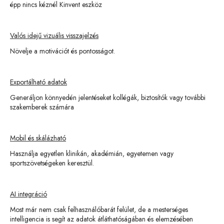
épp nincs kéznél Kinvent eszköz
Valós idejű vizuális visszajelzés
Növelje a motivációt és pontosságot.
Exportálható adatok
Generáljon könnyedén jelentéseket kollégák, biztosítók vagy további
szakemberek számára
Mobil és skálázható
Használja egyetlen klinikán, akadémián, egyetemen vagy
sportszövetségeken keresztül.
AI integráció
Most már nem csak felhasználóbarát felület, de a mesterséges
intelligencia is segít az adatok átláthatóságában és elemzésében