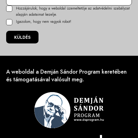
Hozzájárulok, hogy a weboldal üzemeltetője az
adatvédelmi szabályzat
alapján adataimat kezelje.
Igazolom, hogy nem vagyok robot!
KÜLDÉS
A weboldal a Demján Sándor Program keretében
és támogatásával valósult meg.