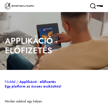
APPLIKÁCIÓ -
ELŐFIZETÉS
Főoldal
Applikáció - előfizetés
Egy platform az összes eszközhöz!
Minden adatod egy helyen.