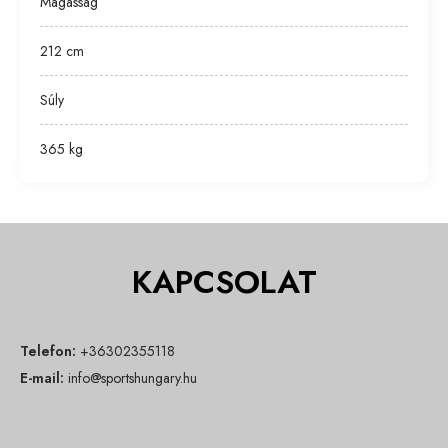
Magasság
212 cm
Súly
365 kg
KAPCSOLAT
Telefon:
+36302355118
E-mail:
info@sportshungary.hu