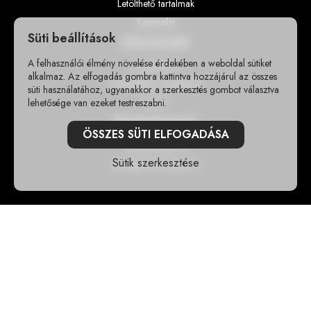
Letölthető tartalmak
Kapcsolat
Süti beállítások
Információk
A felhasználói élmény növelése érdekében a weboldal sütiket
Impresszum
alkalmaz. Az elfogadás gombra kattintva hozzájárul az összes
Adatvédelmi szabályzat
süti használatához, ugyanakkor a szerkesztés gombot választva
lehetősége van ezeket testreszabni.
GY.I.K
Elérhetőségek
ÖSSZES SÜTI ELFOGADÁSA
+36302355118
Sütik szerkesztése
info@sportshungary.hu