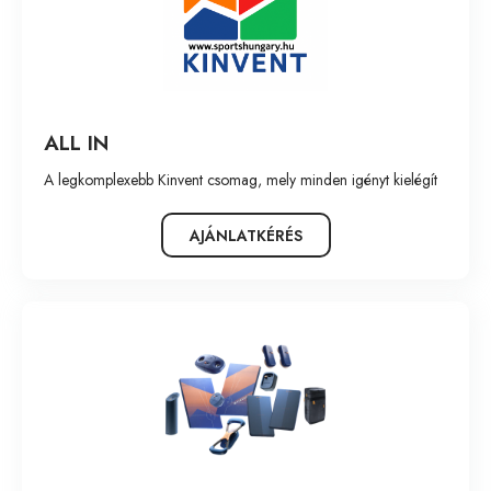
Név szerint növekvő
Név szerint csökkenő
Legújabb
ALL IN
Legrégebbi
A legkomplexebb Kinvent csomag, mely minden igényt kielégít
AJÁNLATKÉRÉS