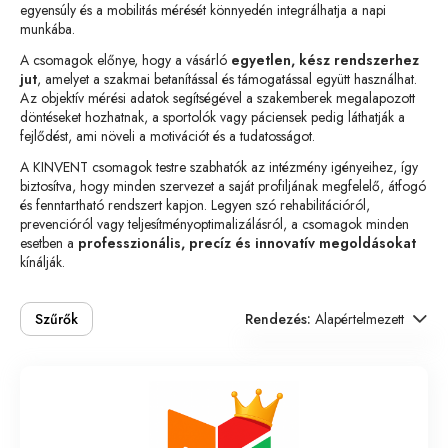
egyensúly és a mobilitás mérését könnyedén integrálhatja a napi
munkába.
A csomagok előnye, hogy a vásárló
egyetlen, kész rendszerhez
jut
, amelyet a szakmai betanítással és támogatással együtt használhat.
Az objektív mérési adatok segítségével a szakemberek megalapozott
döntéseket hozhatnak, a sportolók vagy páciensek pedig láthatják a
fejlődést, ami növeli a motivációt és a tudatosságot.
A KINVENT csomagok testre szabhatók az intézmény igényeihez, így
biztosítva, hogy minden szervezet a saját profiljának megfelelő, átfogó
és fenntartható rendszert kapjon. Legyen szó rehabilitációról,
prevencióról vagy teljesítményoptimalizálásról, a csomagok minden
esetben a
professzionális, precíz és innovatív megoldásokat
kínálják.
Szűrők
Rendezés:
Alapértelmezett
Alapértelmezett
Ár szerint növekvő
Ár szerint csökkenő