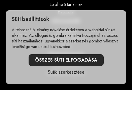
Letölthető tartalmak
Kapcsolat
Süti beállítások
Információk
A felhasználói élmény növelése érdekében a weboldal sütiket
Impresszum
alkalmaz. Az elfogadás gombra kattintva hozzájárul az összes
Adatvédelmi szabályzat
süti használatához, ugyanakkor a szerkesztés gombot választva
lehetősége van ezeket testreszabni.
GY.I.K
Elérhetőségek
ÖSSZES SÜTI ELFOGADÁSA
+36302355118
Sütik szerkesztése
info@sportshungary.hu
Szűrők
Ár
-
Szűrés