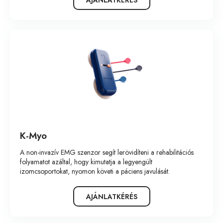
AJÁNLATKÉRÉS
K-Myo
A non-invazív EMG szenzor segít lerövidíteni a rehabilitációs
folyamatot azáltal, hogy kimutatja a legyengült
izomcsoportokat, nyomon követi a páciens javulását.
AJÁNLATKÉRÉS