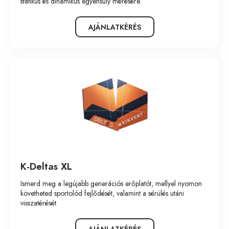
statikus és dinamikus egyensúly mérésére.
AJÁNLATKÉRÉS
K-Deltas XL
Ismerd meg a legújabb generációs erőplatót, mellyel nyomon
követheted sportolód fejlődését, valamint a sérülés utáni
visszatérését.