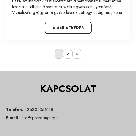
Ezzel az innovatív csatlakoztatható dinamométerrel mérhetővé
tesszük a felfújható sporteszközökre gyakorolt nyomóerőt.
Vizualizáld gyógytorna gyakorlataidat, ahogy eddig még soha.
AJÁNLATKÉRÉS
1
2
>
KAPCSOLAT
Telefon:
+36302355118
E-mail:
info@sportshungary.hu