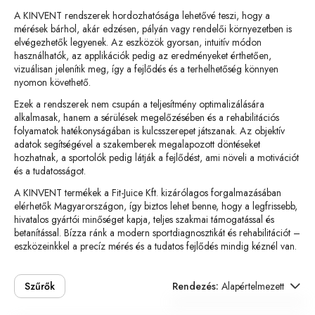
A KINVENT rendszerek hordozhatósága lehetővé teszi, hogy a
mérések bárhol, akár edzésen, pályán vagy rendelői környezetben is
elvégezhetők legyenek. Az eszközök gyorsan, intuitív módon
használhatók, az applikációk pedig az eredményeket érthetően,
vizuálisan jelenítik meg, így a fejlődés és a terhelhetőség könnyen
nyomon követhető.
Ezek a rendszerek nem csupán a teljesítmény optimalizálására
alkalmasak, hanem a sérülések megelőzésében és a rehabilitációs
folyamatok hatékonyságában is kulcsszerepet játszanak. Az objektív
adatok segítségével a szakemberek megalapozott döntéseket
hozhatnak, a sportolók pedig látják a fejlődést, ami növeli a motivációt
és a tudatosságot.
A KINVENT termékek a Fit-Juice Kft. kizárólagos forgalmazásában
elérhetők Magyarországon, így biztos lehet benne, hogy a legfrissebb,
hivatalos gyártói minőséget kapja, teljes szakmai támogatással és
betanítással. Bízza ránk a modern sportdiagnosztikát és rehabilitációt –
eszközeinkkel a precíz mérés és a tudatos fejlődés mindig kéznél van.
Szűrők
Rendezés:
Alapértelmezett
Alapértelmezett