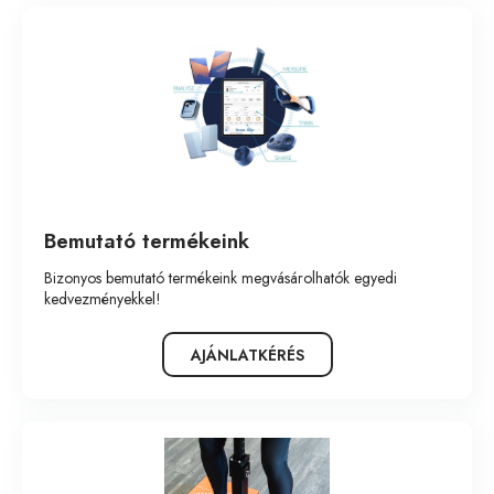
Ár szerint növekvő
Ár szerint csökkenő
Név szerint növekvő
Név szerint csökkenő
Legújabb
Bemutató termékeink
Legrégebbi
Bizonyos bemutató termékeink megvásárolhatók egyedi
kedvezményekkel!
AJÁNLATKÉRÉS