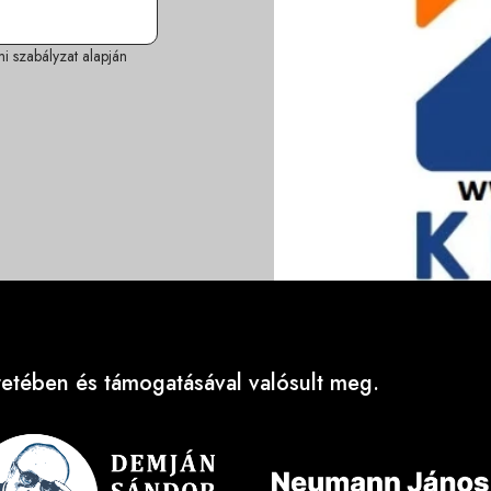
i szabályzat
alapján
tében és támogatásával valósult meg.