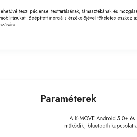
ehetővé teszi páciensei testtartásának, támasztékának és mozgás
ilitásukat. Beépített inerciális érzékelőjével tökéletes eszköz az
rozására.
Paraméterek
A K-MOVE Android 5.0+ és iO
működik, bluetooth kapcsolatta