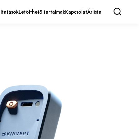
ltatások
Letölthető tartalmak
Kapcsolat
Árlista