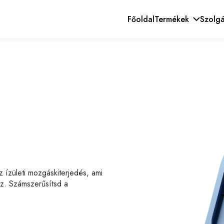
Főoldal
Termékek
Szolgá
KINVENT Termékek
KINVENT Csomagok
Egyéb Márkás Termékek
 ízületi mozgáskiterjedés, ami
ez. Számszerűsítsd a