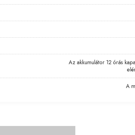
Az akkumulátor 12 órás kapaci
elé
A m