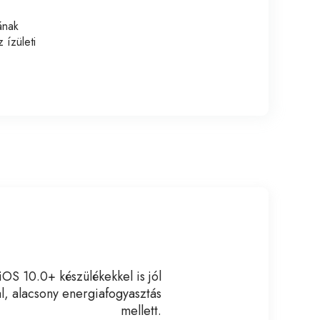
ának
 ízületi
S 10.0+ készülékekkel is jól
l, alacsony energiafogyasztás
mellett.