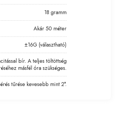
18 gramm
Akár 50 méter
±16G (választható)
tással bír. A teljes töltöttség
réséhez másfél óra szükséges.
érés tűrése kevesebb mint 2°.