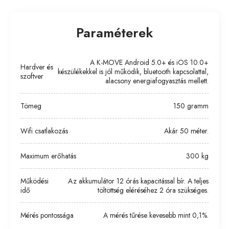
Paraméterek
A K-MOVE Android 5.0+ és iOS 10.0+
Hardver és
készülékekkel is jól működik, bluetooth kapcsolattal,
szoftver
alacsony energiafogyasztás mellett.
Tömeg
150 gramm
Wifi csatlakozás
Akár 50 méter.
Maximum erőhatás
300 kg
Működési
Az akkumulátor 12 órás kapacitással bír. A teljes
idő
töltöttség eléréséhez 2 óra szükséges.
Mérés pontossága
A mérés tűrése kevesebb mint 0,1%.