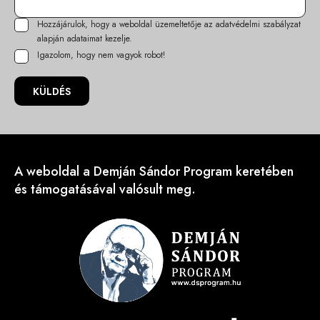
Hozzájárulok, hogy a weboldal üzemeltetője az
adatvédelmi szabályzat
alapján adataimat kezelje.
Igazolom, hogy nem vagyok robot!
KÜLDÉS
A weboldal a Demján Sándor Program keretében
és támogatásával valósult meg.