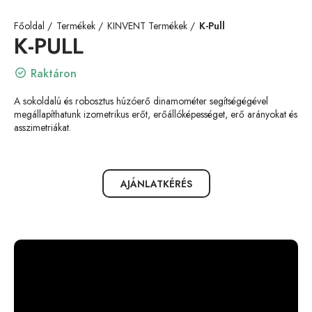
Főoldal
Termékek
KINVENT Termékek
K-Pull
K-PULL
Raktáron
A sokoldalú és robosztus húzóerő dinamométer segítségégével
megállapíthatunk izometrikus erőt, erőállóképességet, erő arányokat és
asszimetriákat.
AJÁNLATKÉRÉS