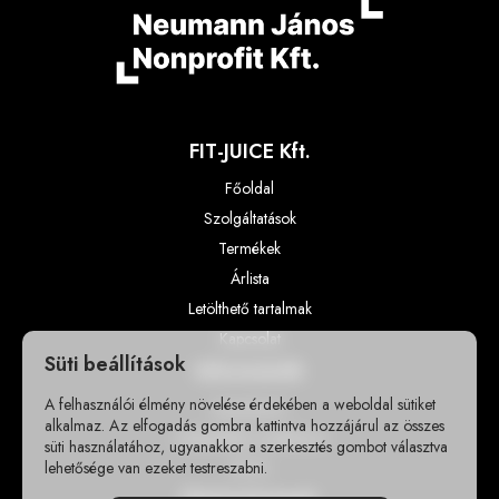
FIT-JUICE Kft.
Főoldal
Szolgáltatások
Termékek
Árlista
Letölthető tartalmak
Kapcsolat
Süti beállítások
Információk
A felhasználói élmény növelése érdekében a weboldal sütiket
Impresszum
alkalmaz. Az elfogadás gombra kattintva hozzájárul az összes
Adatvédelmi szabályzat
süti használatához, ugyanakkor a szerkesztés gombot választva
lehetősége van ezeket testreszabni.
GY.I.K