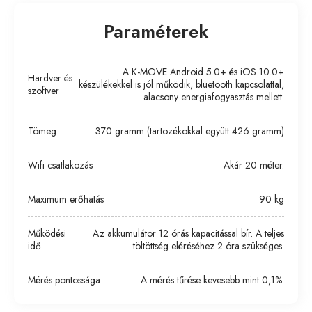
Paraméterek
A K-MOVE Android 5.0+ és iOS 10.0+
Hardver és
készülékekkel is jól működik, bluetooth kapcsolattal,
szoftver
alacsony energiafogyasztás mellett.
Tömeg
370 gramm (tartozékokkal együtt 426 gramm)
Wifi csatlakozás
Akár 20 méter.
Maximum erőhatás
90 kg
Működési
Az akkumulátor 12 órás kapacitással bír. A teljes
idő
töltöttség eléréséhez 2 óra szükséges.
Mérés pontossága
A mérés tűrése kevesebb mint 0,1%.