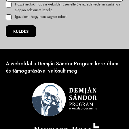
Hozzájárulok, hogy a weboldal üzemeltetője az
adatvédelmi szabályzat
alapján adataimat kezelje.
Igazolom, hogy nem vagyok robot!
KÜLDÉS
A weboldal a Demján Sándor Program keretében
és támogatásával valósult meg.