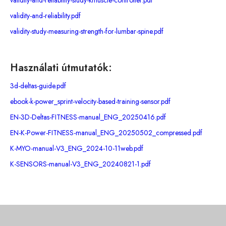
validity-and-reliability-study-kmuscle-controller.pdf
validity-and-reliability.pdf
validity-study-measuring-strength-for-lumbar-spine.pdf
Használati útmutatók:
3d-deltas-guide.pdf
ebook-k-power_sprint-velocity-based-training-sensor.pdf
EN-3D-Deltas-FITNESS-manual_ENG_20250416.pdf
EN-K-Power-FITNESS-manual_ENG_20250502_compressed.pdf
K-MYO-manual-V3_ENG_2024-10-11web.pdf
K-SENSORS-manual-V3_ENG_20240821-1.pdf