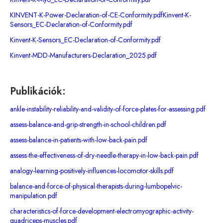
KINVENT-K-Power-Declaration-of-CE-Conformity.pdf
Kinvent-K-
Sensors_EC-Declaration-of-Conformity.pdf
Kinvent-K-Sensors_EC-Declaration-of-Conformity.pdf
Kinvent-MDD-Manufacturers-Declaration_2025.pdf
Publikációk:
ankle-instability-reliability-and-validity-of-force-plates-for-assessing.pdf
assess-balance-and-grip-strength-in-school-children.pdf
assess-balance-in-patients-with-low-back-pain.pdf
assess-the-effectiveness-of-dry-needle-therapy-in-low-back-pain.pdf
analogy-learning-positively-influences-locomotor-skills.pdf
balance-and-force-of-physical-therapists-during-lumbopelvic-
manipulation.pdf
characteristics-of-force-development-electromyographic-activity-
quadriceps-muscles.pdf