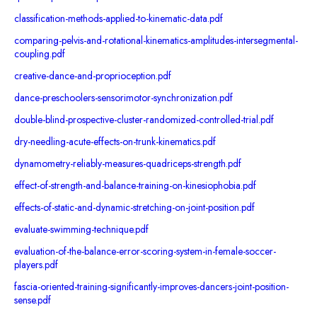
classification-methods-applied-to-kinematic-data.pdf
comparing-pelvis-and-rotational-kinematics-amplitudes-intersegmental-
coupling.pdf
creative-dance-and-proprioception.pdf
dance-preschoolers-sensorimotor-synchronization.pdf
double-blind-prospective-cluster-randomized-controlled-trial.pdf
dry-needling-acute-effects-on-trunk-kinematics.pdf
dynamometry-reliably-measures-quadriceps-strength.pdf
effect-of-strength-and-balance-training-on-kinesiophobia.pdf
effects-of-static-and-dynamic-stretching-on-joint-position.pdf
evaluate-swimming-technique.pdf
evaluation-of-the-balance-error-scoring-system-in-female-soccer-
players.pdf
fascia-oriented-training-significantly-improves-dancers-joint-position-
sense.pdf