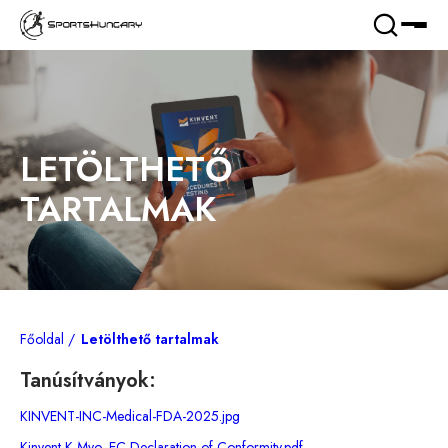
LETÖLTHETŐ
TARTALMAK
Főoldal
Letölthető tartalmak
Tanúsítványok:
KINVENT-INC-Medical-FDA-2025.jpg
Kinvent-K-Myo_EC-Declaration-of-Conformity.pdf