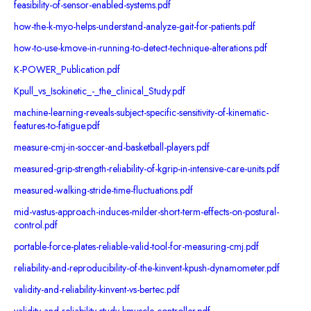
feasibility-of-sensor-enabled-systems.pdf
how-the-k-myo-helps-understand-analyze-gait-for-patients.pdf
how-to-use-kmove-in-running-to-detect-technique-alterations.pdf
K-POWER_Publication.pdf
Kpull_vs_Isokinetic_-_the_clinical_Study.pdf
machine-learning-reveals-subject-specific-sensitivity-of-kinematic-
features-to-fatigue.pdf
measure-cmj-in-soccer-and-basketball-players.pdf
measured-grip-strength-reliability-of-kgrip-in-intensive-care-units.pdf
measured-walking-stride-time-fluctuations.pdf
mid-vastus-approach-induces-milder-short-term-effects-on-postural-
control.pdf
portable-force-plates-reliable-valid-tool-for-measuring-cmj.pdf
reliability-and-reproducibility-of-the-kinvent-kpush-dynamometer.pdf
validity-and-reliability-kinvent-vs-bertec.pdf