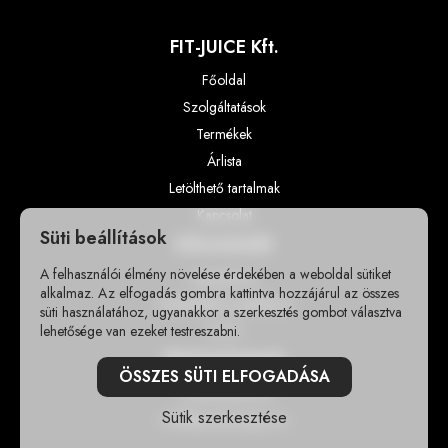
FIT-JUICE Kft.
Főoldal
Szolgáltatások
Termékek
Árlista
Letölthető tartalmak
Kapcsolat
Süti beállítások
Információk
A felhasználói élmény növelése érdekében a weboldal sütiket
Impresszum
alkalmaz. Az elfogadás gombra kattintva hozzájárul az összes
Adatvédelmi szabályzat
süti használatához, ugyanakkor a szerkesztés gombot választva
lehetősége van ezeket testreszabni.
GY.I.K
Elérhetőségek
ÖSSZES SÜTI ELFOGADÁSA
+36302355118
Sütik szerkesztése
info@sportshungary.hu