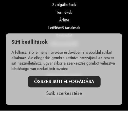
Szolgáltatások
Termékek
Árlista
Letölthető tartalmak
Kapcsolat
Süti beállítások
Információk
A felhasználói élmény növelése érdekében a weboldal sütiket
Impresszum
alkalmaz. Az elfogadás gombra kattintva hozzájárul az összes
Adatvédelmi szabályzat
süti használatához, ugyanakkor a szerkesztés gombot választva
lehetősége van ezeket testreszabni.
GY.I.K
Elérhetőségek
ÖSSZES SÜTI ELFOGADÁSA
+36302355118
Sütik szerkesztése
info@sportshungary.hu